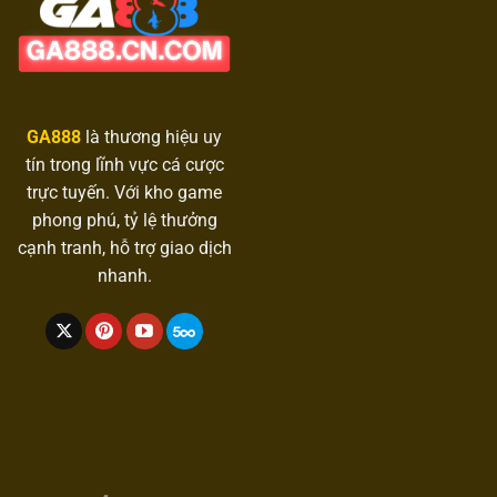
GA888
là thương hiệu uy
tín trong lĩnh vực cá cược
trực tuyến. Với kho game
phong phú, tỷ lệ thưởng
cạnh tranh, hỗ trợ giao dịch
nhanh.