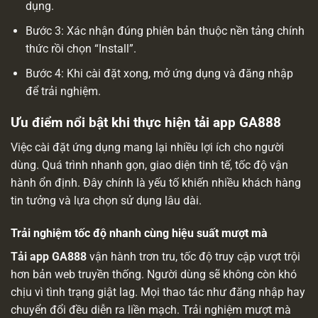
dụng.
Bước 3: Xác nhận đúng phiên bản thuộc nền tảng chính
thức rồi chọn “Install”.
Bước 4: Khi cài đặt xong, mở ứng dụng và đăng nhập
để trải nghiệm.
Ưu điểm nổi bật khi thực hiện tải app GA888
Việc cài đặt ứng dụng mang lại nhiều lợi ích cho người
dùng. Quá trình nhanh gọn, giao diện tinh tế, tốc độ vận
hành ổn định. Đây chính là yếu tố khiến nhiều khách hàng
tin tưởng và lựa chọn sử dụng lâu dài.
Trải nghiệm tốc độ nhanh cùng hiệu suất mượt mà
Tải app GA888
vận hành trơn tru, tốc độ truy cập vượt trội
hơn bản web truyền thống. Người dùng sẽ không còn khó
chịu vì tình trạng giật lag. Mọi thao tác như đăng nhập hay
chuyển đổi đều diễn ra liền mạch. Trải nghiệm mượt mà