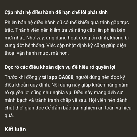
Cập nhật hệ điều hành để hạn chế lỗi phát sinh
Phiên bản hệ điều hành cũ có thể khiến quá trình gặp trục
trặc. Thành viên nên kiểm tra và nâng cấp lên phiên bản
mới nhất. Nhờ vậy, ứng dụng hoạt động ổn định, không bị
xung đột hệ thống. Việc cập nhật định kỳ cũng giúp điện
thoại vận hành mượt mà hơn.
Đọc rõ các điều khoản dịch vụ để hiểu rõ quyền lợi
Trước khi đồng ý
tải app GA888
, người dùng nên đọc kỹ
điều khoản quy định. Nội dung này giúp khách hàng nắm
rõ quyền lợi cũng như nghĩa vụ. Điều này mang đến sự
minh bạch và tránh tranh chấp về sau. Hội viên nên dành
chút thời gian đọc để đảm bảo trải nghiệm an toàn và hiệu
quả.
Kết luận