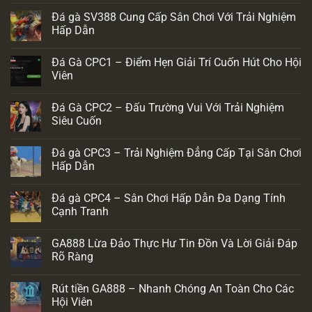
Đá gà SV388 Cung Cấp Sân Chơi Với Trải Nghiệm
Hấp Dẫn
Đá Gà CPC1 – Điểm Hẹn Giải Trí Cuốn Hút Cho Hội
Viên
Đá Gà CPC2 – Đấu Trường Vui Với Trải Nghiệm
Siêu Cuốn
Đá gà CPC3 – Trải Nghiệm Đẳng Cấp Tại Sân Chơi
Hấp Dẫn
Đá gà CPC4 – Sân Chơi Hấp Dẫn Đa Dạng Tính
Cạnh Tranh
GA888 Lừa Đảo Thực Hư Tin Đồn Và Lời Giải Đáp
Rõ Ràng
Rút tiền GA888 – Nhanh Chóng An Toàn Cho Các
Hội Viên