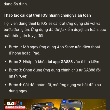
dụng ổn định.
Thao tác cài đặt trên IOS nhanh chóng và an toàn
Hội viên dùng thiết bị IOS sẽ cài đặt ứng dụng chỉ với vài
bước đơn giản. Ứng dụng đã được kiểm duyệt an toàn, bảo
mật thông tin tuyệt đối.
Bước 1: Mở ngay ứng dụng App Store trên điện thoại
iPhone hoặc iPad.
Bước 2: Nhập từ khóa
tải app GA888
vào ô tìm kiếm.
Bước 3: Chọn đúng ứng dụng chính chủ từ GA888 rồi
nhấn “Get”.
Bước 4: Cài đặt hoàn tất, mở ứng dụng và bắt đầu sử
dụng ngay.