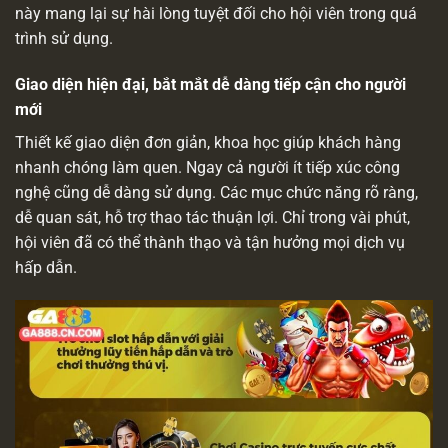
này mang lại sự hài lòng tuyệt đối cho hội viên trong quá
trình sử dụng.
Giao diện hiện đại, bắt mắt dễ dàng tiếp cận cho người
mới
Thiết kế giao diện đơn giản, khoa học giúp khách hàng
nhanh chóng làm quen. Ngay cả người ít tiếp xúc công
nghệ cũng dễ dàng sử dụng. Các mục chức năng rõ ràng,
dễ quan sát, hỗ trợ thao tác thuận lợi. Chỉ trong vài phút,
hội viên đã có thể thành thạo và tận hưởng mọi dịch vụ
hấp dẫn.