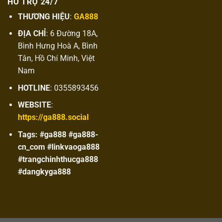
HỖ TRỢ 24/7
THƯƠNG HIỆU
:
GA888
ĐỊA CHỈ
:
6 Đường 18A,
Bình Hưng Hoà A, Bình
Tân, Hồ Chí Minh, Việt
Nam
HOTLINE
:
0355893456
WEBSITE
:
https://ga888.social
Tags: #ga888 #ga888-
cn_com #linkvaoga888
#trangchinhthucga888
#dangkyga888